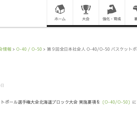
コ
ン
テ
ン
会情報
>
O-40 / O-50
>
第９回全日本社会人 O-40/O-50 バスケッ
ツ
に
ス
0日
キ
スケットボール選手権大会北海道ブロック大会 実施要項を
〔O-40/O-50〕
に
ッ
プ
す