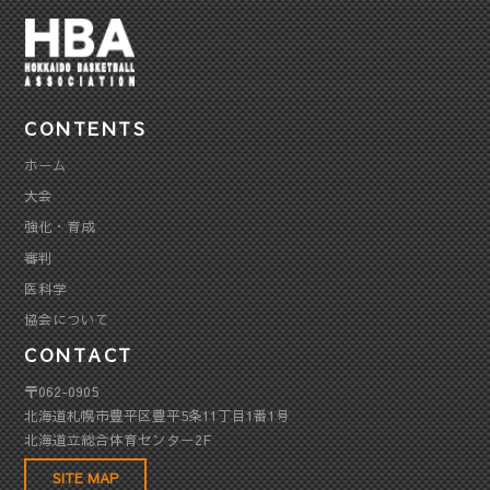
CONTENTS
ホーム
大会
強化・育成
審判
医科学
協会について
CONTACT
〒062-0905
北海道札幌市豊平区豊平5条11丁目1番1号
北海道立総合体育センター2F
SITE MAP