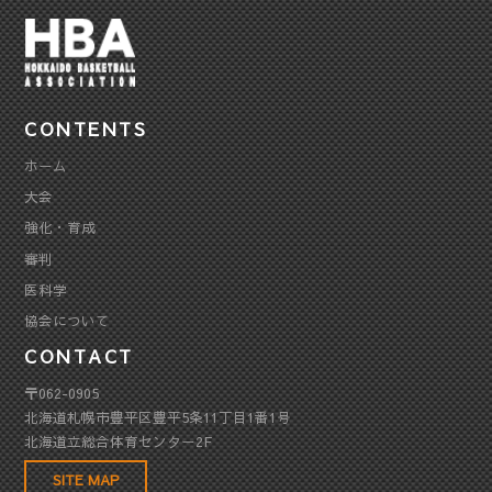
CONTENTS
ホーム
大会
強化・育成
審判
医科学
協会について
CONTACT
〒062-0905
北海道札幌市豊平区豊平5条11丁目1番1号
北海道立総合体育センター2F
SITE MAP