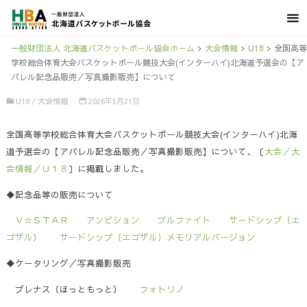
一般財団法人 北海道バスケットボール協会ホーム
>
大会情報
>
U18
>
全国高等
学校総合体育大会バスケットボール競技大会(インターハイ)北海道予選会の【ア
パレル記念品販売／写真撮影販売】について
U18
/
大会情報
2026年5月21日
全国高等学校総合体育大会バスケットボール競技大会(インターハイ)北海
道予選会の【アパレル記念品販売／写真撮影販売】について、〔
大会／大
会情報／Ｕ１８
〕に掲載しました。
◆記念品等の販売について
Ｖ☆ＳＴＡＲ
アンビション
ブルファイト
サードシップ（エ
ゴザル）
サードシップ（エゴザル）メモリアルバージョン
◆ケータリング／写真撮影販売
プレナス（ほっともっと）
フォトリノ