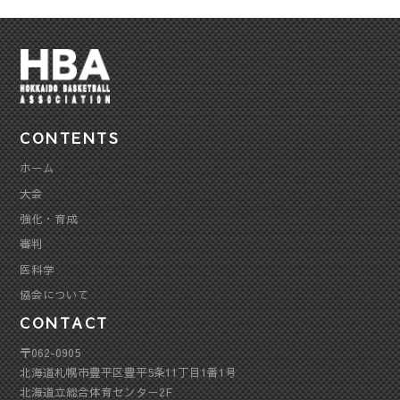
CONTENTS
ホーム
大会
強化・育成
審判
医科学
協会について
CONTACT
〒062-0905
北海道札幌市豊平区豊平5条11丁目1番1号
北海道立総合体育センター2F