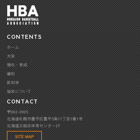
CONTENTS
ホーム
大会
強化・育成
審判
医科学
協会について
CONTACT
〒062-0905
北海道札幌市豊平区豊平5条11丁目1番1号
北海道立総合体育センター2F
SITE MAP