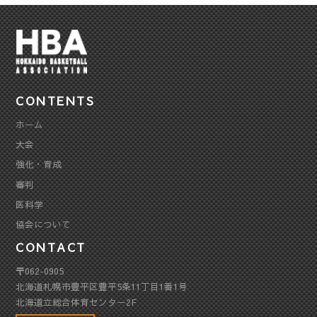
CONTENTS
ホーム
大会
強化・育成
審判
医科学
協会について
CONTACT
〒062-0905
北海道札幌市豊平区豊平5条11丁目1番1号
北海道立総合体育センター2F