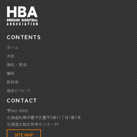
CONTENTS
ホーム
大会
強化・育成
審判
医科学
協会について
CONTACT
〒062-0905
北海道札幌市豊平区豊平5条11丁目1番1号
北海道立総合体育センター2F
SITE MAP