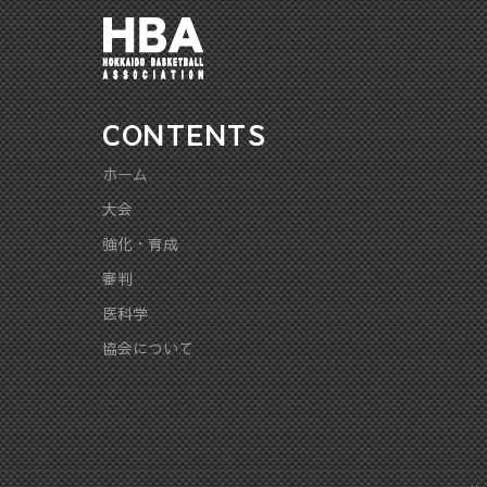
CONTENTS
ホーム
大会
強化・育成
審判
医科学
協会について