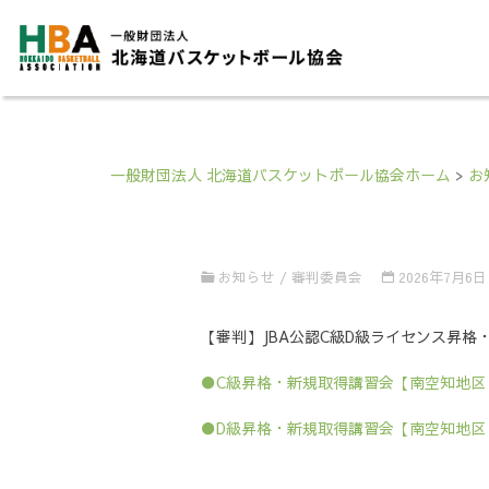
一般財団法人 北海道バスケットボール協会ホーム
>
お
お知らせ
/
審判委員会
2026年7月6日
【審判】JBA公認C級D級ライセンス昇格
●C級昇格・新規取得講習会【南空知地区 
●D級昇格・新規取得講習会【南空知地区 