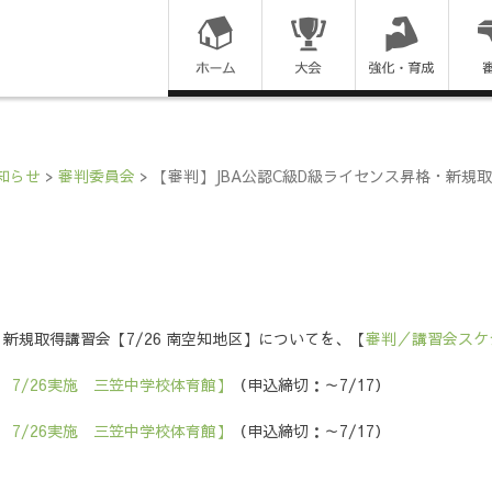
コ
ン
テ
ン
知らせ
>
審判委員会
>
【審判】JBA公認C級D級ライセンス昇格・新規取
ツ
に
ス
・新規取得講習会【7/26 南空知地区】についてを、【
審判／講習会スケ
キ
7/26実施 三笠中学校体育館】
（申込締切：～7/17）
ッ
7/26実施 三笠中学校体育館】
（申込締切：～7/17）
プ
す