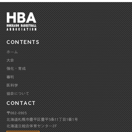
CONTENTS
ホーム
大会
強化・育成
審判
医科学
協会について
CONTACT
〒062-0905
北海道札幌市豊平区豊平5条11丁目1番1号
北海道立総合体育センター2F