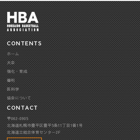
CONTENTS
ホーム
大会
強化・育成
審判
医科学
協会について
CONTACT
〒062-0905
北海道札幌市豊平区豊平5条11丁目1番1号
北海道立総合体育センター2F