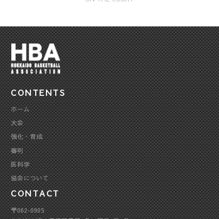
CONTENTS
ホーム
大会
強化・育成
審判
医科学
協会について
CONTACT
〒062-0905