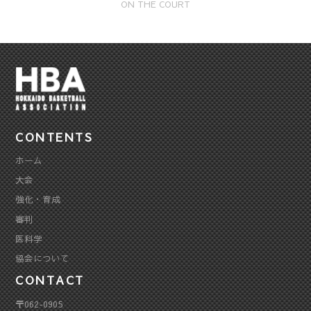
ON THE COURT
CONTENTS
ホーム
大会
強化・育成
審判
医科学
協会について
CONTACT
〒062-0905