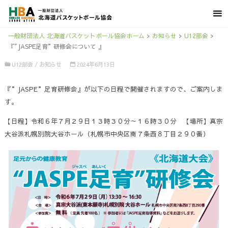
一般財団法人 北海道バスケットボール協会ホーム
>
お知らせ
>
U12部会
>
『″JASPE足育”研修会について 』
U12部会
/
お知らせ
2024年6月13日
『”JASPE”足育研修会』が以下の日程で開催されますので、ご案内しま
す。
【日程】令和６年７月２９日１３時３０分～１６時３０分 【場所】真宗
大谷派札幌別院大谷ホール（札幌市中央区南７条西８丁目２９０番）