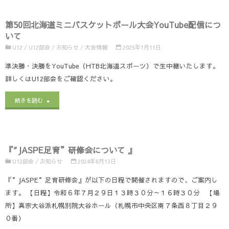
の
フ
回
お
第50回北海道ミニバスケットボール大会YouTube配信につ
ェ
北
いて
知
ス
海
U12
/
U12部会
/
お知らせ
/
大会情報
2025年1月11日
ら
テ
道
準決勝・決勝をYouTube（HTB北海道スポーツ）で生中継いたします。
せ」
詳しくはU12部会をご確認ください。
ィ
ミ
に
バ
"第
ニ
続きを読む
つ
ル
50
バ
い
IN
回
ス
て
『″JASPE足育”研修会について 』
HAKODATE
北
ケ
U12部会
/
お知らせ
2024年6月13日
（2
お
海
ッ
『”JASPE”足育研修会』が以下の日程で開催されますので、ご案内し
月
弁
道
ト
ます。 【日程】令和６年７月２９日１３時３０分～１６時３０分 【場
21
所】真宗大谷派札幌別院大谷ホール（札幌市中央区南７条西８丁目２９
当
ミ
ボ
日
０番）
注
ニ
ー