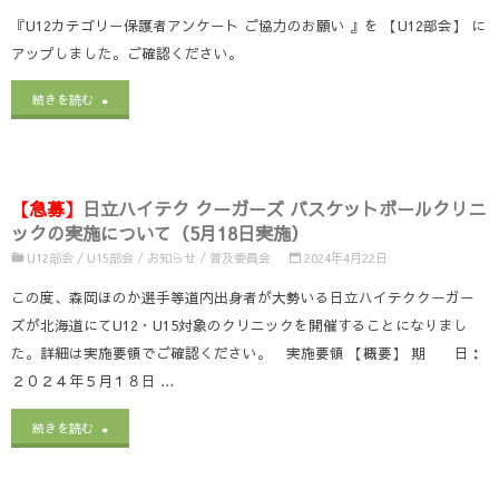
度
『U12カテゴリー保護者アンケート ご協力のお願い 』を 【U12部会】 に
に
北
アップしました。ご確認ください。
つ
海
"『U12
続きを読む
い
道
カ
て"
キ
テ
ッ
【急募】
日立ハイテク クーガーズ バスケットボールクリニ
ゴ
ックの実施について（5月18日実施）
ズ
リ
U12部会
/
U15部会
/
お知らせ
/
普及委員会
2024年4月22日
サ
ー
この度、森岡ほのか選手等道内出身者が大勢いる日立ハイテククーガー
ポ
ズが北海道にてU12・U15対象のクリニックを開催することになりまし
保
た。詳細は実施要領でご確認ください。 実施要領 【概要】 期 日：
ー
護
２０２４年５月１８日 …
タ
者
"
【急
続きを読む
ー
ア
募】
養
ン