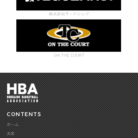
施
株式会社サードシップ
に
つ
い
て
ON THE COURT
（5
月
18
日
実
CONTENTS
施）"
ホーム
大会