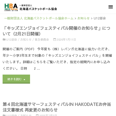
一般財団法人 北海道バスケットボール協会ホーム
>
お知らせ
>
U12部会
「キッズエンジョイフェスティバル開催のお知らせ」につ
いて（2月21日開催）
U12部会
/
お知らせ
/
普及委員会
2026年1月11日
開催のご案内（PDF） 今年度も（株）レバンガ北海道に協力いただき、
年少～小学3年生まで対象の「キッズエンジョイフェスティバル」を開催
いたします。詳細はこちらをご覧いただき、指定の期間内にお申し込み
ください。 日時 2 …
"「キ
続きを読む
ッ
ズ
第４回北海道サマーフェスティバルIN HAKODATEお弁当
エ
注文書様式 再変更のお知らせ
ン
U12部会
/
お知らせ
2025年7月2日