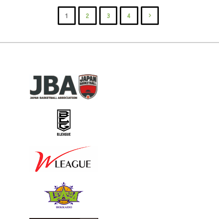
日
成
ケ
1
2
3
4
立
講
投
ー
ハ
習
ト
稿
イ
会
ご
の
テ
に
協
ク
つ
ペ
力
ク
い
の
ー
ー
て"
お
ジ
ガ
願
ー
送
い
ズ
り
』"
バ
ス