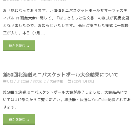
ジ
お世話になっております。北海道ミニバスケットボールサマーフェステ
ィバル in 函館大会に関して、「ほっともっと注文書」の様式が再度変更
ョ
となりましたので、お知らせいたします。 先日ご案内した様式に一部修
イ
正が入り、本日（7月 …
フ
"第
続きを読む
ェ
４
ス
回
テ
第50回北海道ミニバスケットボール大会結果について
北
U12
/
U12部会
/
お知らせ
/
大会情報
2025年1月13日
ィ
海
第50回北海道ミニバスケットボール大会が終了しました。大会結果につ
バ
道
いてはU12部会からご覧ください。準決勝・決勝はYouTube配信されてお
ル
ります。
サ
開
マ
"第
続きを読む
催
ー
50