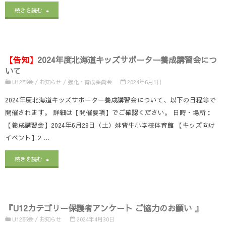
開
"『″JASPE
続きを読む
文
バ
ル
催）"
足
書
ス
大
育”研
様
ケ
会
【告知】
2024年度北海道キッズサポーター養成講習会につ
修
式
ッ
結
いて
会
U12部会
/
お知らせ
/
強化・育成委員会
2024年6月1日
再
ト
果
に
2024年度北海道キッズサポーター養成講習会について、以下の日程等で
変
ボ
に
開催されます。 詳細は【開催要項】でご確認ください。 日時・場所：
つ
更
ー
つ
【養成講習会】2024年6月29日（土）妹背牛小学校体育館 【キッズ向け
い
の
ル
イベント】2 …
い
て
お
大
て"
"
【告
続きを読む
』"
知
会
知】
ら
YouTube
2024
『U12カテゴリー保護者アンケート ご協力のお願い 』
せ"
配
年
U12部会
/
お知らせ
2024年4月30日
信