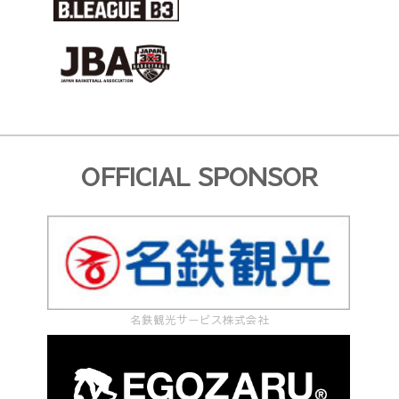
ケ
ッ
ト
ボ
ー
OFFICIAL SPONSOR
ル
ク
リ
ニ
ッ
名鉄観光サービス株式会社
ク
の
実