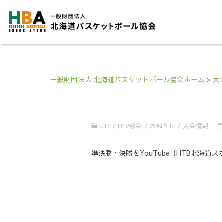
一般財団法人 北海道バスケットボール協会ホーム
>
大
U12
/
U12部会
/
お知らせ
/
大会情報
準決勝・決勝をYouTube（HTB北海