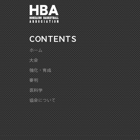
CONTENTS
ホーム
大会
強化・育成
審判
医科学
協会について