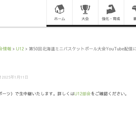
コ
ン
テ
ン
会情報
>
U12
>
第50回北海道ミニバスケットボール大会YouTube配信
ツ
に
2025年1月11日
ス
道スポーツ）で生中継いたします。詳しくは
U12部会
をご確認ください。
キ
ッ
プ
す