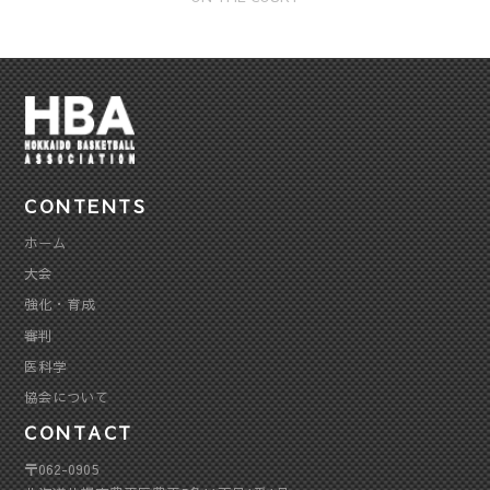
CONTENTS
ホーム
大会
強化・育成
審判
医科学
協会について
CONTACT
〒062-0905