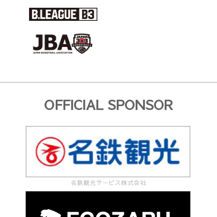
札
幌
市〕
及
び
【第
OFFICIAL SPONSOR
12
回
3×3
U18
日
名鉄観光サービス株式会社
本
選