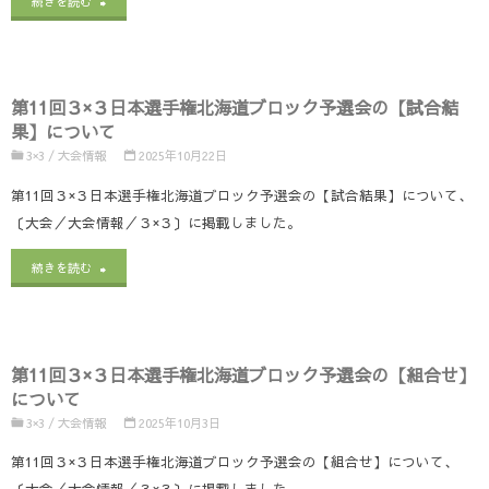
"〔3×3
続きを読む
開
て"
北
催）〕
海
の
第11回３×３日本選手権北海道ブロック予選会の【試合結
道
【開
果】について
CUP2026〕
3×3
/
大会情報
2025年10月22日
催
及
第11回３×３日本選手権北海道ブロック予選会の【試合結果】について、
要
〔大会／大会情報／３×３〕に掲載しました。
び
項】
"第
〔第
続きを読む
に
11
13
つ
回
回
い
第11回３×３日本選手権北海道ブロック予選会の【組合せ】
３
3×3U18
て"
について
×
日
3×3
/
大会情報
2025年10月3日
３
本
第11回３×３日本選手権北海道ブロック予選会の【組合せ】について、
〔大会／大会情報／３×３〕に掲載しました。