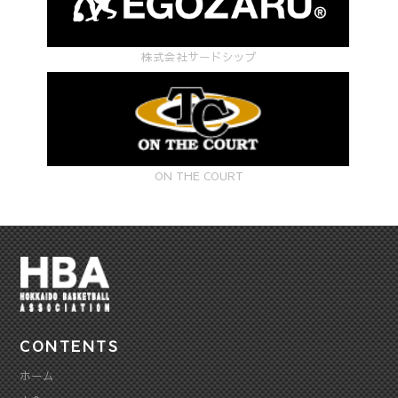
手
権
株式会社サードシップ
東
日
本
ON THE COURT
エ
リ
ア
大
会
北
CONTENTS
海
ホーム
道