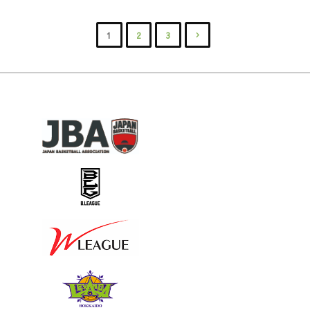
ー
大
に
３】
リ
会
1
2
3
つ
大
投
ー
北
い
会
グ
海
稿
て"
の
2024
道
の
大
大
ブ
会
ペ
会
ロ
結
概
ッ
ー
果
要
ク
ジ
に
に
予
つ
送
つ
選
い
い
り
会】
て"
て"
〔10/13