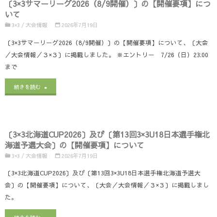
〔3×3サマーリーグ2026（8/9開催）〕の【開催要項】につ
道
いて
CUP2026〕
3×3
/
大会情報
2026年7月19日
の
〔3×3サマーリーグ2026（8/9開催）〕の【開催要項】について、〔大会
／大会情報／３×３〕に掲載しました。 ※エントリー 7/26（日）23:00
【開
まで
催
"〔3×3
続きを読む
要
サ
項
マ
（改
〔3×3北海道CUP2026〕及び〔第13回3×3U18日本選手権北
ー
訂
海道予選大会〕の【開催要項】について
リ
3×3
/
大会情報
2026年7月19日
版）】
ー
〔3×3北海道CUP2026〕及び〔第13回3×3U18日本選手権北海道予選大
に
会〕の【開催要項】について、〔大会／大会情報／３×３〕に掲載しまし
グ
つ
た。
2026（8/9
い