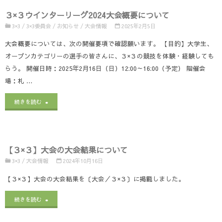
回
海
選
要
３×３ウインターリーグ2024大会概要について
3×3
道
会
項】
3×3
/
3×3委員会
/
お知らせ
/
大会情報
2025年2月5日
日
ブ
の
に
大会概要については、次の開催要項で確認願います。 【目的】大学生、
本
オープンカテゴリーの選手の皆さんに、３×３の競技を体験・経験しても
ロ
【試
つ
らう。 開催日時：2025年2月16日（日）12:00～16:00（予定） 階催会
選
ッ
合
い
場：札 …
手
ク
結
て"
"３
続きを読む
権
予
果】
×
東
選
に
３
日
会
つ
【３×３】大会の大会結果について
ウ
本
3×3
/
大会情報
2024年10月16日
の
い
イ
エ
【３×３】大会の大会結果を〔大会／３×３〕に掲載しました。
【組
て"
ン
リ
合
"【３
続きを読む
タ
ア
せ】
×