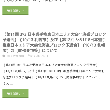
日
選
"第
本
手
続きを読む
11
選
権
回
手
北
【第11回 3×3 日本選手権東日本エリア大会北海道ブロック
３
権
海
予選会】〔10/13 札幌市〕及び【第12回 3×3 U18日本選手
権東日本エリア大会北海道ブロック予選会】〔10/13 札幌
×
北
道
市〕の【開催要項等】について
３
海
予
3×3
/
大会情報
2025年9月2日
日
道
選
【第11回 3×3 日本選手権東日本エリア大会北海道ブロック予選会】
本
ブ
大
〔10/13 札幌市〕及び【第12回 3×3 U18日本選手権東日本エリア大会北
海道ブロック予選会】〔10/13 札幌市〕の【開催要項等】について、
選
ロ
会〕
〔大 …
手
ッ
の
"【第
続きを読む
権
ク
【開
11
北
予
催