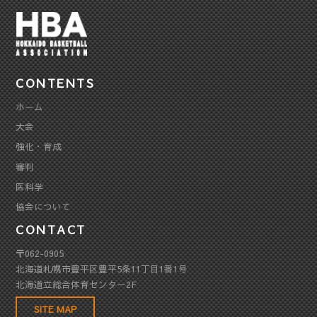
CONTENTS
ホーム
大会
強化・育成
審判
医科学
協会について
CONTACT
〒062-0905
北海道札幌市豊平区豊平5条11丁目1番1号
北海道立総合体育センター2F
SITE MAP