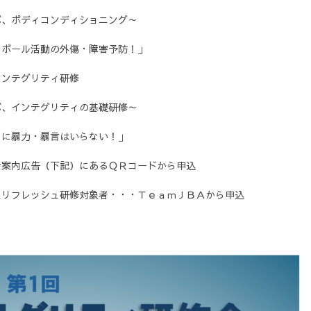
ィコンディショニング～
る
動の外傷・障害予防！」
グリティ研修
テグリティの基礎研修～
・暴言はいらない！」
案内広告（下記）にあるＱＲコードから申込
ッシュ研修対象者・・・ＴｅａｍＪＢＡから申込