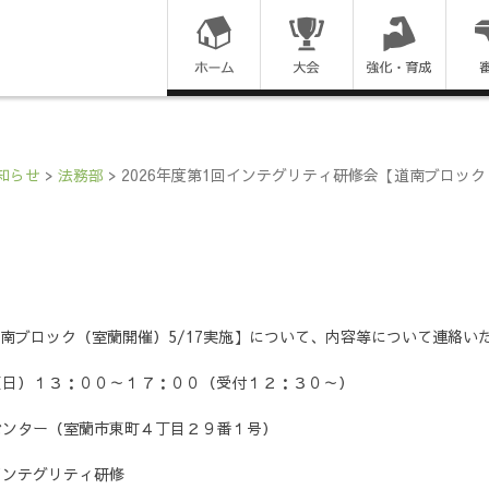
コ
ン
テ
ン
知らせ
>
法務部
>
2026年度第1回インテグリティ研修会【道南ブロック
ツ
に
ス
【道南ブロック（室蘭開催）5/17実施】について、内容等について連絡
キ
日）１３：００～１７：００（受付１２：３０～）
ッ
ンター（室蘭市東町４丁目２９番１号）
プ
ンテグリティ研修
す