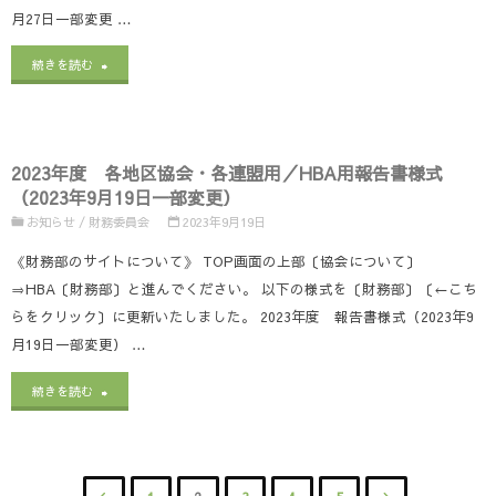
各
盟
月27日一部変更 …
新
地
用
版】"
"2023
続きを読む
区
書
年
協
式
度
会・
の
2023年度 各地区協会・各連盟用／HBA用報告書様式
各
（2023年9月19日一部変更）
各
更
地
お知らせ
/
財務委員会
2023年9月19日
連
新
区
《財務部のサイトについて》 TOP画面の上部〔協会について〕
盟
に
⇒HBA〔財務部〕と進んでください。 以下の様式を〔財務部〕〔←こち
協
らをクリック〕に更新いたしました。 2023年度 報告書様式（2023年9
用
つ
会・
月19日一部変更） …
書
い
各
"2023
続きを読む
式
て
連
年
の
【0123
盟
度
更
更
用