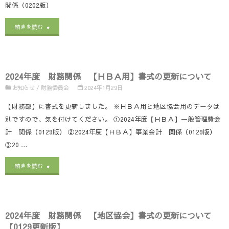
関係（0202版）
係
"2024
【地
続きを読む
年
区
度
協
2024年度 財務関係 【ＨＢＡ用】書式の更新について
財
会】
お知らせ
/
財務委員会
2024年1月29日
務
書
【財務部】に書式を更新しました。 ※ＨＢＡ用と地区協会用のデータは
関
式
別ですので、気を付けてください。 ①2024年度【ＨＢＡ】一般管理費会
計 関係（0129版） ②2024年度【ＨＢＡ】事業会計 関係（0129版）
係
の
③20 …
【地
更
"2024
続きを読む
区
新
年
協
に
度
会】
つ
2024年度 財務関係 【地区協会】書式の更新について
財
書
い
【0129更新版】