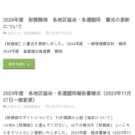
年
協
つ
度
会】
い
2024年度 財務関係 各地区協会・各連盟用 書式の更新
財
書
について
て"
務
お知らせ
/
財務委員会
2024年1月18日
式
関
【財務部】に書式を更新しました。 2024年度 一般管理費会計 関係
の
2024年度 基盤強化推進費 関係
係
更
"2024
各
続きを読む
新
年
地
に
度
区
つ
2023年度 各地区協会・各連盟用報告書様式（2023年11月
財
協
い
27日一部変更）
務
会・
お知らせ
/
財務委員会
2023年11月27日
て
関
各
《財務部のサイトについて》 TOP画面の上部〔協会について〕
【0129
⇒HBA〔財務部〕と進んでください。 以下の様式を〔財務部〕〔←こち
係
連
更
らをクリック〕に更新いたしました。 2023年度 報告書様式（2023年11