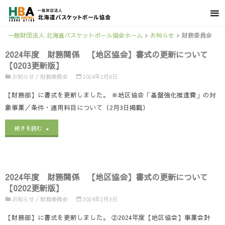
一般財団法人 北海道バスケットボール協会ホーム
>
お知らせ
>
財務委員会
2024年度 財務関係 【地区協会】書式の更新について
【0203更新版】
お知らせ
/
財務委員会
2024年2月6日
【財務部】に書式を更新しました。 ※地区協会「基盤強化推進費」の対
象事業／条件・適用科目について（2月3日掲載）
"2024
続きを読む
年
度
2024年度 財務関係 【地区協会】書式の更新について
財
【0202更新版】
務
お知らせ
/
財務委員会
2024年2月3日
関
【財務部】に書式を更新しました。 ②2024年度【地区協会】事業会計