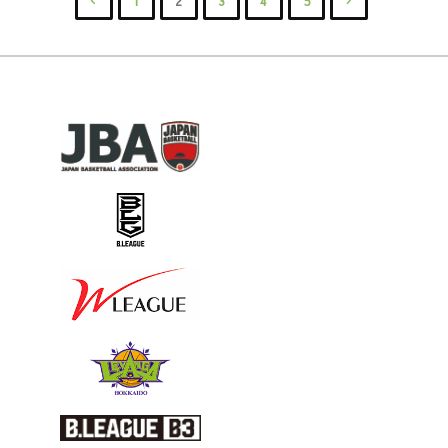
1
2
3
4
5
各
新
新
投
報
地
に
版】"
告
稿
区
つ
書
の
協
い
様
会・
て"
ペ
式
各
（2023
ー
連
年
ジ
盟
11
用
送
月
／
り
27
HBA
日
用
一
報