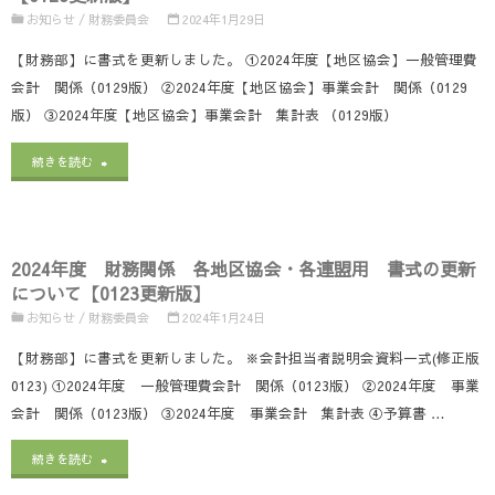
務
お知らせ
/
財務委員会
2024年1月29日
式
て
関
【財務部】に書式を更新しました。 ①2024年度【地区協会】一般管理費
の
【0203
会計 関係（0129版） ②2024年度【地区協会】事業会計 関係（0129
係
更
更
版） ③2024年度【地区協会】事業会計 集計表 （0129版）
【Ｈ
新
新
"2024
続きを読む
Ｂ
に
版】"
年
Ａ
つ
度
用】
い
2024年度 財務関係 各地区協会・各連盟用 書式の更新
財
書
について【0123更新版】
て
務
お知らせ
/
財務委員会
2024年1月24日
式
【0202
関
【財務部】に書式を更新しました。 ※会計担当者説明会資料一式(修正版
の
更
0123) ①2024年度 一般管理費会計 関係（0123版） ②2024年度 事業
係
更
会計 関係（0123版） ③2024年度 事業会計 集計表 ④予算書 …
新
【地
新
版】"
"2024
続きを読む
区
に