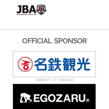
部
告
変
書
更）"
様
式
OFFICIAL SPONSOR
（2023
年
9
月
19
名鉄観光サービス株式会社
日
一
部
変