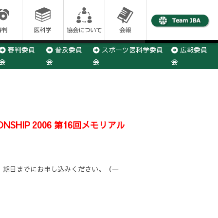
審判委員
普及委員
スポーツ医科学委員
広報委員
会
会
会
会
事務局
PIONSHIP 2006 第16回メモリアル
、期日までにお申し込みください。（一