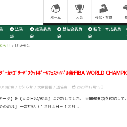
コ
ン
務
法務
総務委員
競技会委員
強化・育成委員
テ
部
会
会
会
ン
×3委員会
U12部会
U15部会
U18部会
社会人部会
知らせ
>
U18部会
ツ
に
ﾃｺﾞﾘｰﾊﾞｽｹｯﾄﾎﾞｰﾙﾌｪｽﾃｨﾊﾞﾙ兼FIBA WORLD CHAM
ス
U18部会
/
お知らせ
/
大会情報
/
道協会
2023年12月15日
キ
データ】を〔大会日程/結果〕に更新しました。 ※開催要項を確認して
ッ
までの流れ】 一次申込（１２月４日～１２月 …
プ
す