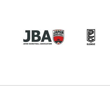
ト
ハ
の
チ
厚
ボ
イ）
一
ケ
生
ー
北
般
ッ
会】
ル
海
観
ト
レ
競
道
戦
ペ
バ
技
予
に
ー
ン
大
選
つ
ジ
ガ
会】
会
い
の
北
の
の
て
お
海
組
バ
（準
知
道
合
ス
決
ら
ホ
せ