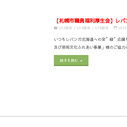
【バ
選
の
校
い
校
ス
手
ご
総
"
て
【札幌市職員福利厚生会】レバ
総
ケ
権
案
U12部会
/
U15部会
/
U18部会
202
合
合
ッ
大
内"
いつもレバンガ北海道への全”緑”応援
体
体
ト
会
及び芸術文化ふれあい事業」様のご協力
育
育
ボ
大
"
【札
続きを読む
大
大
ー
会
幌
会
会
ル
特
市
【バ
（イ
競
設
職
ス
ン
技
サ
員
ケ
タ
大
イ
福
ッ
ー
会】
ト
利