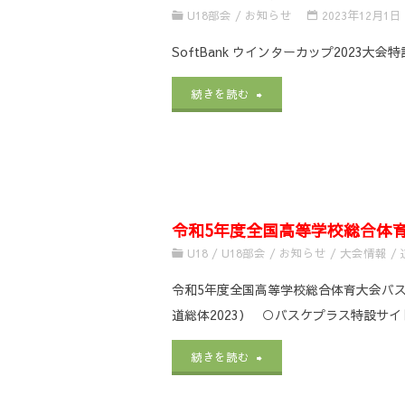
カ
U18部会
/
お知らせ
2023年12月1日
ﾃ
ッ
SoftBank ウインターカップ2023大会特設サイトチ
ｺﾞ
プ】
"SoftBank
続きを読む
ﾘ
バ
ウ
ｰ
ス
イ
ﾊﾞ
ケ
ン
ｽ
ッ
令和5年度全国高等学校総合体
タ
ｹ
U18
/
U18部会
/
お知らせ
/
大会情報
/
ト
ー
ｯ
令和5年度全国高等学校総合体育大会バス
LIVE
カ
ﾄ
道総体2023） ○バスケプラス特設サイ
配
ッ
ﾎﾞ
"
令
続きを読む
信
プ
ｰ
和
に