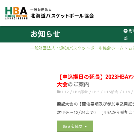
財
お知らせ
部
3
一般財団法人 北海道バスケットボール協会ホーム
>
お
【申込期日の延長】2023HBAｱﾝﾀﾞｰｶ
大会
のご案内
U12
/
U12部会
/
U15
/
U15部会
/
U18
/
標記大会の【開催要項及び参加申込用紙
次申込～12/24まで） 【申込から参加
"
【申
続きを読む