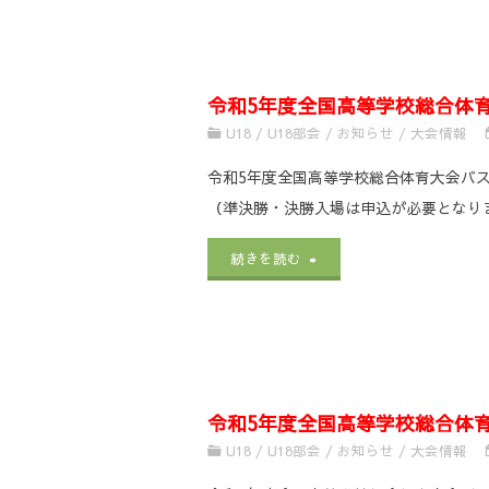
2023
ﾙ
5
つ
令
ﾌ
年
い
和
ｪ
令和5年度全国高等学校総合体
度
て"
5
U18
/
U18部会
/
お知らせ
/
大会情報
ｽ
全
年
令和5年度全国高等学校総合体育大会バ
ﾃ
国
（準決勝・決勝入場は申込が必要となります
度
ｨ
高
"
令
続きを読む
第
ﾊﾞ
等
和
76
ﾙ
学
5
回
兼
校
年
全
FIBA
総
令和5年度全国高等学校総合体
度
国
WORLD
U18
/
U18部会
/
お知らせ
/
大会情報
合
全
高
CHAMPIONSHIP