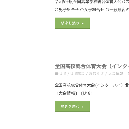
令和5年度全国高等学校総合体育大会バ
体
国
等
○男子組合せ ○女子組合せ ○一般観客
2006
育
高
学
第
"
令
続きを読む
大
等
校
16
和
会
学
バ
回
5
【試
校
ス
メ
年
合
総
ケ
全国高校総合体育大会（インター
モ
度
結
U18
/
U18部会
/
お知らせ
/
大会情報
合
ッ
リ
全
果
全国高校総合体育大会(インターハイ）北
体
ト
ア
国
速
〔大会情報〕〔U18〕
育
ボ
ル
高
報】
"全
続きを読む
大
ー
大
等
に
国
会
ル
会
学
つ
高