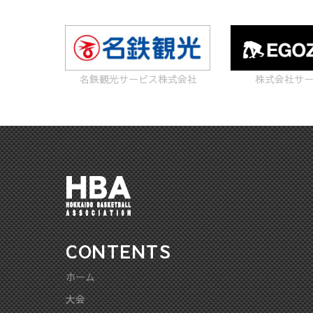
ケ
勝・
せ"
ー
等
ッ
決
ム
に
ト
勝
ゲ
つ
名鉄観光サービス株式会社
株式会社サ
ボ
は
ー
い
ー
申
ム
て"
ル
込
招
Live
必
待
配
"
要）
事
信
業
に
CONTENTS
に
つ
ホーム
つ
大会
い
い