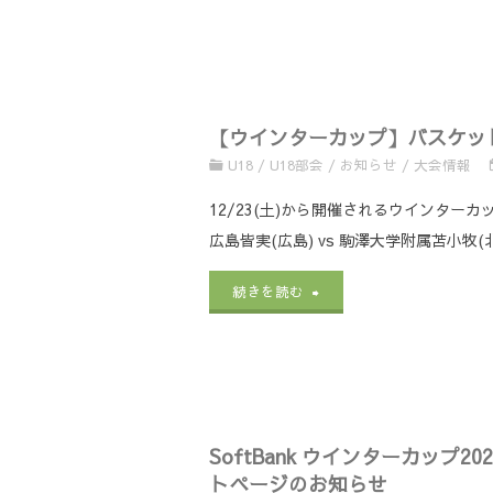
込
期
日
【ウインターカップ】バスケット
の
U18
/
U18部会
/
お知らせ
/
大会情報
延
12/23(土)から開催されるウインター
長】
広島皆実(広島) vs 駒澤大学附属苫小牧(
2023HBA
"【ウ
続きを読む
ｱ
イ
ﾝ
ン
ﾀﾞ
タ
ｰ
SoftBank ウインターカッ
ー
トページのお知らせ
ｶ