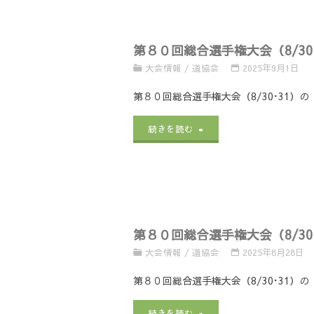
リ
2006
ア
第８０回総合選手権大会（8/3
第
ル
大会情報
/
道協会
2025年9月1日
１
大
第８０回総合選手権大会（8/30･31
８
会
"第
続きを読む
回
の
８
メ
【組
０
モ
合
回
リ
第８０回総合選手権大会（8/3
せ
総
ア
大会情報
/
道協会
2025年8月28日
／
合
ル
第８０回総合選手権大会（8/30･31
注
選
大
"第
続きを読む