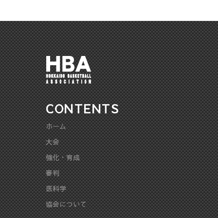
絡
事
項
／
会
CONTENTS
場
ホーム
図】
大会
に
強化・育成
つ
審判
医科学
い
協会について
て"