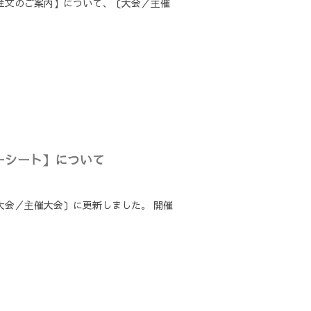
お弁当注文のご案内】について、〔大会／主催
トリーシート】について
て、〔大会／主催大会〕に更新しました。 開催