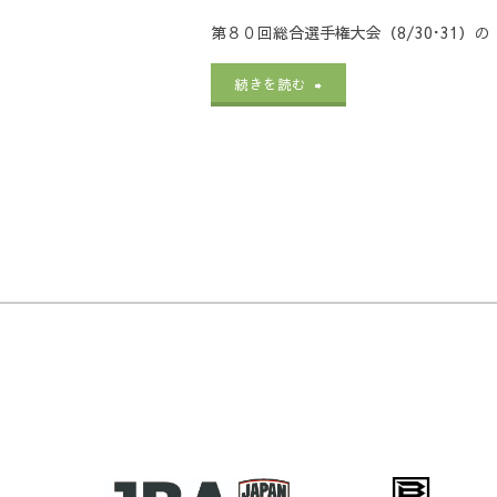
合
31）
当
つ
第８０回総合選手権大会（8/30･31
シ
選
の
注
い
"第
続きを読む
ー
手
【各
文
て"
８
ト】
権
会
の
０
に
大
場
ご
回
つ
会
の
案
総
い
（8/30･
駐
内】
合
て"
31）
車
に
選
の
場】
つ
手
【大
に
い
権
型
つ
て"
大
バ
い