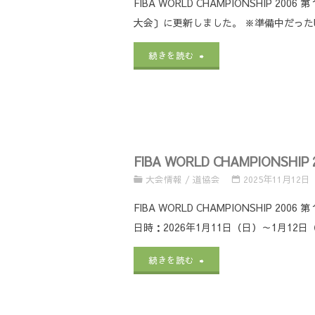
FIBA WORLD CHAMPIONSH
に
大会〕に更新しました。 ※準備中だったU
催
つ
日
"FIBA
続きを読む
い
程
WORLD
て"
(変
CHAMPIONSHIP
更
2006
FIBA WORLD CHAMPIO
版
第
大会情報
/
道協会
2025年11月12日
0323)
１
FIBA WORLD CHAMPIONSH
に
８
日時：2026年1月11日（日）～1月12
つ
回
"FIBA
続きを読む
い
メ
WORLD
て"
モ
CHAMPIONSHIP