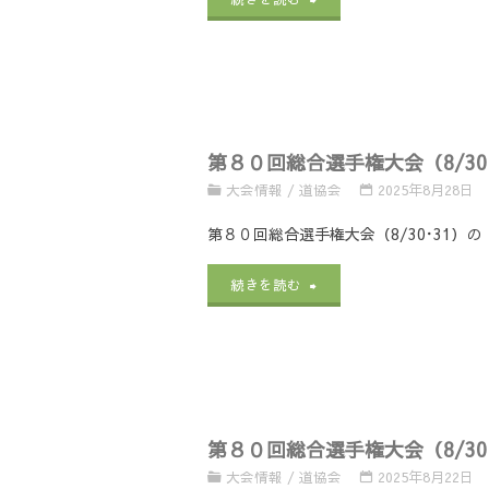
意
手
会
８
事
権
の
０
項】
大
【開
回
【ほ
会
催
第８０回総合選手権大会（8/3
総
っ
（8/30･
要
大会情報
/
道協会
2025年8月28日
合
と
31）
項
第８０回総合選手権大会（8/30･31
選
も
の
／
"第
続きを読む
手
っ
【試
エ
８
権
と
合
ン
０
大
／
結
ト
回
会
お
果】
リ
第８０回総合選手権大会（8/3
総
（8/30･
弁
に
大会情報
/
道協会
2025年8月22日
ー