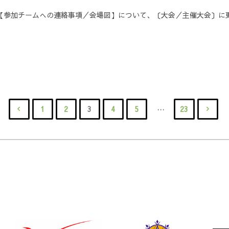
）の【参加チームへの連絡事項／会場図】について、〔大会／主催大会〕に
…
1
2
3
4
5
23
投
稿
の
ペ