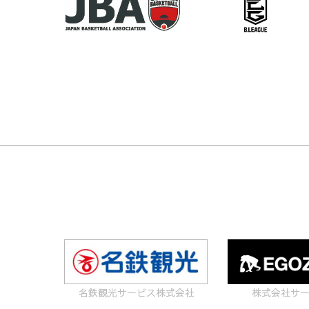
会
ス
て"
（8/30･
の
31）
駐
の
車
【参
場
加
所】
チ
に
ー
つ
ム
い
へ
て"
の
名鉄観光サービス株式会社
株式会社サ
連