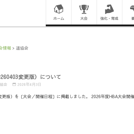
コ
ン
テ
ン
会情報
>
道協会
ツ
に
0260403変更版）について
ス
協会
2026年4月3日
キ
403変更版）を〔大会／開催日程〕に掲載しました。 2026年度HBA大
ッ
プ
す