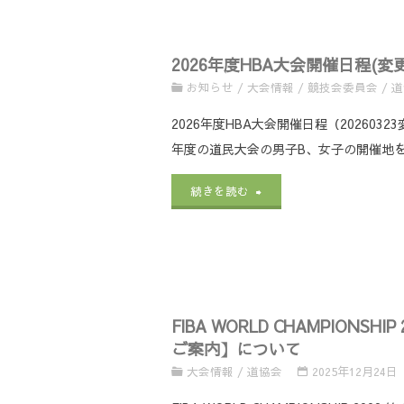
HBA
2026年度HBA大会開催日程(変更
大
お知らせ
/
大会情報
/
競技会委員会
/
道
会
2026年度HBA大会開催日程（20260
開
年度の道民大会の男子B、女子の開催地を
催
"2026
続きを読む
日
年
程
度
（20260403
HBA
変
FIBA WORLD CHAMPI
大
ご案内】について
更
会
大会情報
/
道協会
2025年12月24日
版）
開