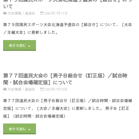
回
Ｏ
へ
いて
道
割】
大会情報
/
道協会
2025年7月11日
／
民
に
第７９回国民スポーツ大会北海道予選会の【組合せ】について、〔大会
連
／主催大会〕に更新しました。
大
つ
絡
"第
会
い
続きを読む
事
７
の
て"
項】
９
【各
に
第７７回道民大会の【男子Ｂ組合せ（訂正版）／試合時
回
会
つ
間・試合会場確定版】について
国
場
大会情報
/
道協会
2025年7月10日
い
民
注
第７７回道民大会の【男子Ｂ組合せ（訂正版）／試合時間・試合会場確
て"
定版】について、〔大会／主催大会〕に更新しました。 男子Ｂ【訂正
ス
意
版】（試合時間・試合会場確定版）
ポ
事
"第
続きを読む
ー
項