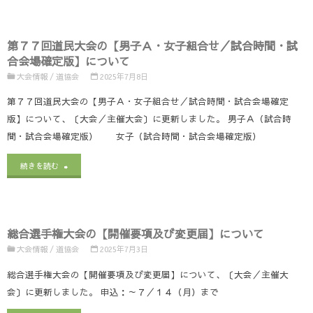
７
ツ
／
７
大
男
第７７回道民大会の【男子Ａ・女子組合せ／試合時間・試
回
会
子
合会場確定版】について
道
大会情報
/
道協会
2025年7月8日
北
B・
民
第７７回道民大会の【男子Ａ・女子組合せ／試合時間・試合会場確定
海
C】
版】について、〔大会／主催大会〕に更新しました。 男子Ａ（試合時
大
道
に
間・試合会場確定版） 女子（試合時間・試合会場確定版）
会
予
つ
"第
続きを読む
の
選
い
７
【男
会
て"
７
子
の
総合選手権大会の【開催要項及び変更届】について
回
Ｂ
大会情報
/
道協会
2025年7月3日
【組
道
組
総合選手権大会の【開催要項及び変更届】について、〔大会／主催大
合
民
会〕に更新しました。 申込：～７／１４（月）まで
合
せ】
大