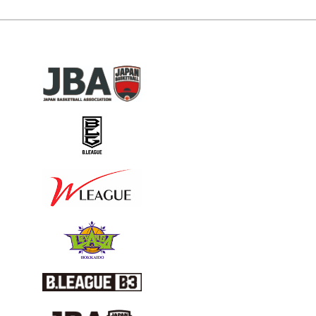
合
確
の
大
び
時
定
会
変
ペ
間・
版】
北
更
ー
試
に
海
届】
合
ジ
つ
道
に
会
い
ブ
つ
送
場
て"
ロ
い
り
確
ッ
て"
定
ク
版】
予
に
選
つ
会
い
の