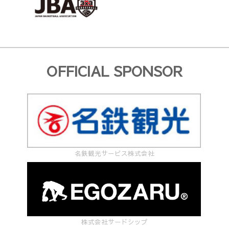
て"
【開
催
要
OFFICIAL SPONSOR
項
及
び
変
更
名鉄観光サービス株式会社
届】
に
つ
い
株式会社サードシップ
て"