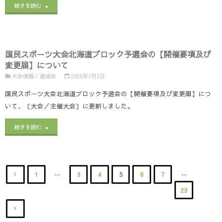
せ
"総
続きを読む
に
会
（訂
合
つ
の
正
選
い
【男
国民スポーツ大会北海道ブロック予選会の【開催要項及び
版）
手
て"
変更届】について
子
／
権
大会情報
/
道協会
2025年7月3日
Ａ・
試
大
国民スポーツ大会北海道ブロック予選会の【開催要項及び変更届】につ
女
いて、〔大会／主催大会〕に更新しました。
合
会
子
時
"国
の
続きを読む
組
間・
民
【開
合
試
ス
催
せ
…
…
1
3
4
5
6
7
合
ポ
要
投
23
／
会
ー
項
試
稿
場
ツ
及