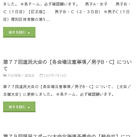
民
ました。 ※各チーム、必ず確認願います。 男子A・女子 男子Ｂ・
Ｃ（１日目）【訂正版】 男子Ｂ・Ｃ（２・３日目） ※男子C（１日
大
目）厚別区体育館の第5 …
会
"第
続きを読む
の
７
【参
７
加
第７７回道民大会の【各会場注意事項／男子B・C】につい
回
チ
て
道
大会情報
/
道協会
2025年7月14日
ー
民
第７７回道民大会の【各会場注意事項／男子B・C】について、〔大会／
ム
主催大会〕に更新しました。 ※各チーム、必ず確認願います。
大
の
"第
会
続きを読む
皆
７
の
さ
７
【Ｔ
ま
第７９回国民スポーツ大会北海道予選会の【組合せ】につ