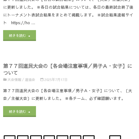
合
合
北
け
に更新しました。 ※各日の試合結果については、各日の最終試合終了後
せ
にトーナメント表試合結果をまとめて掲載します。 ※試合結果速報サイ
選
海
ら
ト https://ho …
／
手
道
れ
少
"第
続きを読む
権
予
る
年
７
大
選
も
女
７
会
会
の）】
第７７回道民大会の【各会場注意事項／男子Ａ・女子】に
子
回
（8/30･
の
に
ついて
訂
道
大会情報
/
道協会
2025年7月17日
31）
【Ｔ
つ
正
民
第７７回道民大会の【各会場注意事項／男子Ａ・女子】について、〔大
の
Ｏ
い
会／主催大会〕に更新しました。 ※各チーム、必ず確認願います。
版】
大
【組
割
て"
に
"第
会
続きを読む
合
／
つ
７
の
せ】
改
い
７
【各
に
訂