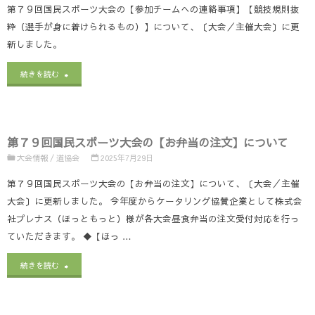
民
第７９回国民スポーツ大会の【参加チームへの連絡事項】【競技規則抜
粋（選手が身に着けられるもの）】について、〔大会／主催大会〕に更
ス
新しました。
ポ
"第
続きを読む
ー
７
ツ
９
大
第７９回国民スポーツ大会の【お弁当の注文】について
回
会
大会情報
/
道協会
2025年7月29日
国
の
第７９回国民スポーツ大会の【お弁当の注文】について、〔大会／主催
民
大会〕に更新しました。 今年度からケータリング協賛企業として株式会
【試
社プレナス（ほっともっと）様が各大会昼食弁当の注文受付対応を行っ
ス
合
ていただきます。 ◆【ほっ …
ポ
結
"第
続きを読む
ー
果】
７
ツ
に
９