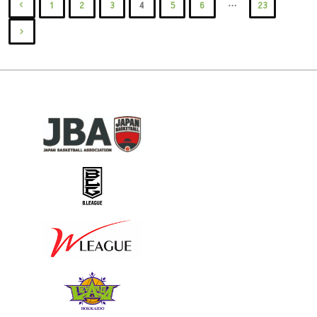
…
1
2
3
4
5
6
23
て"
回
日
つ
版
投
道
の
い
0724】
稿
民
試
て"
に
の
大
合
つ
会
結
い
ペ
の
果】
て"
ー
【各
に
ジ
会
つ
場
い
送
注
て"
り
意
事
項