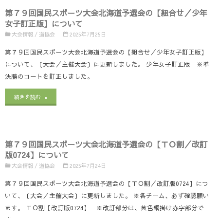
大
つ
第７９回国民スポーツ大会北海道予選会の【組合せ／少年
回
会
女子訂正版】について
い
国
大会情報
/
道協会
2025年7月25日
の
て"
民
第７９回国民スポーツ大会北海道予選会の【組合せ／少年女子訂正版】
【参
について、〔大会／主催大会〕に更新しました。 少年女子訂正版 ※準
ス
加
決勝のコートを訂正しました。
ポ
チ
"第
続きを読む
ー
ー
７
ツ
ム
９
大
へ
第７９回国民スポーツ大会北海道予選会の【ＴＯ割／改訂
回
会
版0724】について
の
国
大会情報
/
道協会
2025年7月24日
の
連
民
第７９回国民スポーツ大会北海道予選会の【ＴＯ割／改訂版0724】につ
【お
絡
いて、〔大会／主催大会〕に更新しました。 ※各チーム、必ず確認願い
ス
弁
ます。 ＴＯ割【改訂版0724】 ※改訂部分は、黄色網掛け赤字部分で
事
ポ