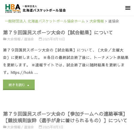
一般財団法人 北海道バスケットボール協会ホーム
>
大会情報
>
道協会
第７９回国民スポーツ大会の【試合結果】について
大会情報
/
道協会
2025年8月10日
第７９回国民スポーツ大会の【試合結果】について、〔大会／主催大
会〕に更新しました。 ※各日の最終試合終了後に、トーナメント表結果
を更新します。 ※速報サイトでは、試合終了後に随時結果を更新しま
す。https://hokk …
"第
続きを読む
７
９
第７９回国民スポーツ大会の【参加チームへの連絡事項】
回
【競技規則抜粋（選手が身に着けられるもの）】について
国
大会情報
/
道協会
2025年8月3日