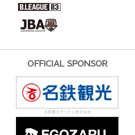
／
男
子
Ａ・
女
子】
OFFICIAL SPONSOR
に
つ
い
て"
名鉄観光サービス株式会社