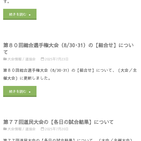
す。
当
項】
ー
の
"第
続きを読む
【競
ツ
注
７
技
大
文】
９
規
会
第８０回総合選手権大会（8/30･31）の【組合せ】につい
に
回
則
て
北
つ
国
大会情報
/
道協会
2025年7月23日
抜
海
い
民
第８０回総合選手権大会（8/30･31）の【組合せ】について、〔大会／主
粋
道
催大会〕に更新しました。
て"
ス
（選
予
"第
ポ
続きを読む
手
選
８
ー
が
会
０
ツ
身
の
第７７回道民大会の【各日の試合結果】について
回
大
に
大会情報
/
道協会
2025年7月20日
【組
総
会
着
第７７回道民大会の【各日の試合結果】について、〔大会／主催大会〕